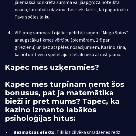
jāiemaksā konkrēta summa vai jāapgroza noteikta
nauda, lai dabūtu dāvanu. Tas tiek darīts, lai pagarinātu
Tavu spēles laiku.
VIP programmas: Lojālie spēlētāji saņem "Mega Spins"
ar augstāku likmes vērtību (piemēram, 1 € par
griezienu) un bez atspēles nosacījumiem. Kazino zina,
ka noturēt veco spēlētāju ir lētāk nekā atrast jaunu.
Kāpēc mēs uzķeramies?
Kāpēc mēs turpinām ņemt šos
bonusus, pat ja matemātika
bieži ir pret mums? Tāpēc, ka
kazino izmanto labākos
psiholoģijas hītus:
Bezmaksas efekts:
Tiklīdz cilvēka smadzenes redz