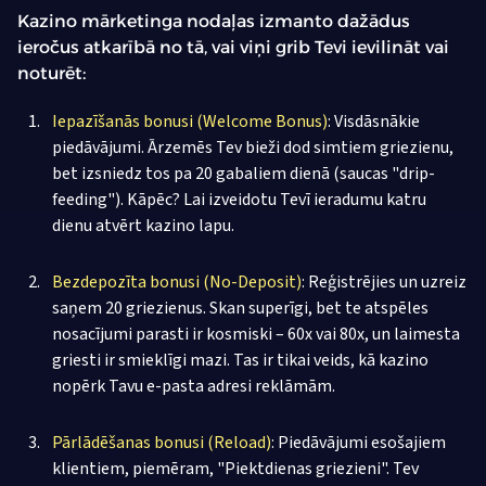
Kazino mārketinga nodaļas izmanto dažādus
ieročus atkarībā no tā, vai viņi grib Tevi ievilināt vai
noturēt:
Iepazīšanās bonusi (Welcome Bonus)
: Visdāsnākie
piedāvājumi. Ārzemēs Tev bieži dod simtiem griezienu,
bet izsniedz tos pa 20 gabaliem dienā (saucas "drip-
feeding"). Kāpēc? Lai izveidotu Tevī ieradumu katru
dienu atvērt kazino lapu.
Bezdepozīta bonusi (No-Deposit)
: Reģistrējies un uzreiz
saņem 20 griezienus. Skan superīgi, bet te atspēles
nosacījumi parasti ir kosmiski – 60x vai 80x, un laimesta
griesti ir smieklīgi mazi. Tas ir tikai veids, kā kazino
nopērk Tavu e-pasta adresi reklāmām.
Pārlādēšanas bonusi (Reload)
: Piedāvājumi esošajiem
klientiem, piemēram, "Piektdienas griezieni". Tev