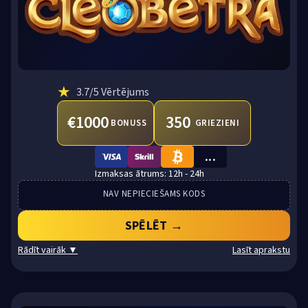
★
3.7
/5 Vērtējums
€1000
350
BONUSS
GRIEZIENI
...
VISA
SKRILL
BTC
12h - 24h
NAV NEPIECIEŠAMS KODS
SPĒLĒT →
Rādīt vairāk ▼
Lasīt aprakstu