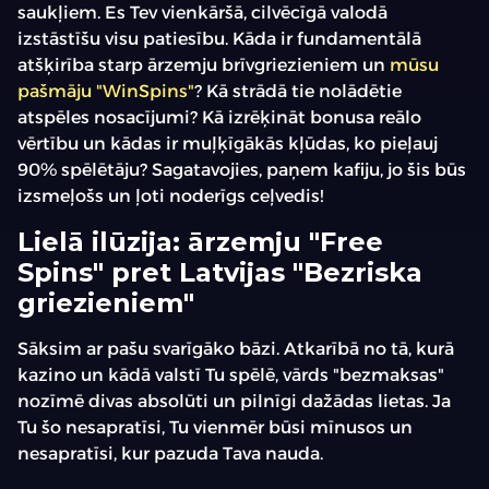
saukļiem. Es Tev vienkāršā, cilvēcīgā valodā
izstāstīšu visu patiesību. Kāda ir fundamentālā
atšķirība starp ārzemju brīvgriezieniem un
mūsu
pašmāju "WinSpins"
? Kā strādā tie nolādētie
atspēles nosacījumi? Kā izrēķināt bonusa reālo
vērtību un kādas ir muļķīgākās kļūdas, ko pieļauj
90% spēlētāju? Sagatavojies, paņem kafiju, jo šis būs
izsmeļošs un ļoti noderīgs ceļvedis!
Lielā ilūzija: ārzemju "Free
Spins" pret Latvijas "Bezriska
griezieniem"
Sāksim ar pašu svarīgāko bāzi. Atkarībā no tā, kurā
kazino un kādā valstī Tu spēlē, vārds "bezmaksas"
nozīmē divas absolūti un pilnīgi dažādas lietas. Ja
Tu šo nesapratīsi, Tu vienmēr būsi mīnusos un
nesapratīsi, kur pazuda Tava nauda.