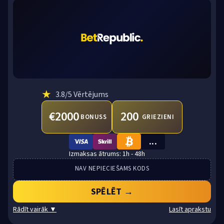
★
3.8
/5 Vērtējums
€2000
200
BONUSS
GRIEZIENI
...
VISA
SKRILL
BTC
1h - 48h
NAV NEPIECIEŠAMS KODS
SPĒLĒT →
Rādīt vairāk ▼
Lasīt aprakstu