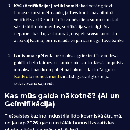
KYC (Verifikācijas) atlikšana:
Nekad nesāc griezt
bonusus un vinnēt naudu, ja Tavs konts nav pilnībā
verificēts ar ID karti. Ja Tu vinnēsi lielu summu un tad
sāksi sūtīt dokumentus, verifikācija var ieilgt. Aiz
nepacietības Tu, visticamāk, nospēlēsi visu laimestu
atpakaļ kazino, pirms nauda vispār sasniegs Tavu banku.
Izmisuma spēle:
Ja bezmaksas griezieni Tev nedeva
gaidīto lielo laimestu, samierinies ar to. Nesāc impulsīvi
iemaksāt naudu un palielināt likmes, lai to "atgūtu".
Bankrola menedžments
ir atslēga uz ilgtermiņa
izdzīvošanu šajā vidē.
Kas mūs gaida nākotnē? (AI un
Geimifikācija)
Tiešsaistes kazino industrija lido kosmiskā ātrumā,
un jau ap 2026. gadu un tālāk bonusi izskatīsies
pilnīgi citādi. Ko mēs redzēsim?