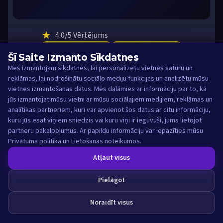
★
4.0
/5 Vērtējums
€3,500
570
Šī Saite Izmanto Sīkdatnes
BONUSS
GRIEZIENI
Mēs izmantojam sīkdatnes, lai personalizētu vietnes saturu un
reklāmas, lai nodrošinātu sociālo mediju funkcijas un analizētu mūsu
...
VISA
SKRILL
BTC
vietnes izmantošanas datus. Mēs dalāmies ar informāciju par to, kā
12h - 48h
jūs izmantojat mūsu vietni ar mūsu sociālajiem medijiem, reklāmas un
NAV NEPIECIEŠAMS KODS
analītikas partneriem, kuri var apvienot šos datus ar citu informāciju,
kuru jūs esat viņiem sniedzis vai kuru viņi ir ieguvuši, jums lietojot
SPĒLĒT →
partneru pakalpojumus. Ar papildu informāciju var iepazīties mūsu
Privātuma politikā un Lietošanas noteikumos.
Rādīt vairāk ▼
Lasīt aprakstu
Atļaut visus
Pielāgot
Noraidīt visus