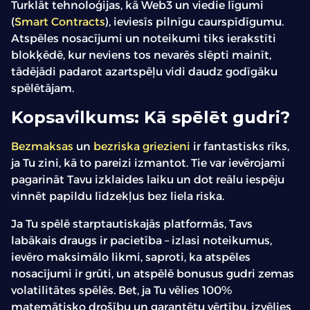
Turklāt tehnoloģijas, kā Web3 un viedie līgumi
(
Smart Contracts
), ieviesīs pilnīgu caurspīdīgumu.
Atspēles nosacījumi un noteikumi tiks ierakstīti
blokķēdē, kur neviens tos nevarēs slēpti mainīt,
tādējādi padarot azartspēļu vidi daudz godīgāku
spēlētājam.
Kopsavilkums: Kā spēlēt gudri?
Bezmaksas
un
bezriska griezieni
ir fantastisks rīks,
ja Tu zini, kā to pareizi izmantot. Tie var ievērojami
pagarināt Tavu izklaides laiku un dot reālu iespēju
vinnēt papildu līdzekļus bez liela riska.
Ja Tu spēlē starptautiskajās platformās, Tavs
labākais draugs ir pacietība – izlasi noteikumus,
ievēro maksimālo likmi, saproti, ka atspēles
nosacījumi ir grūti, un atspēlē bonusus gudri zemas
volatilitātes spēlēs. Bet, ja Tu vēlies 100%
matemātisko drošību un garantētu vērtību, izvēlies