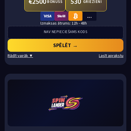
€2500
530
BONUSS
GRIEZIENI
...
VISA
SKRILL
BTC
12h - 48h
NAV NEPIECIEŠAMS KODS
SPĒLĒT →
Rādīt vairāk ▼
Lasīt aprakstu