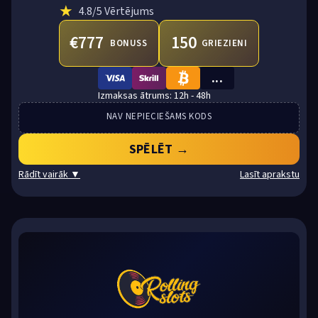
★
4.8
/5 Vērtējums
€777
150
BONUSS
GRIEZIENI
...
VISA
SKRILL
BTC
12h - 48h
NAV NEPIECIEŠAMS KODS
SPĒLĒT →
Rādīt vairāk ▼
Lasīt aprakstu