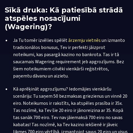
Sīkā druka: Kā patiesībā strādā
atspēles nosacījumi
(Wagering)?
Ja Tu tomēr izvēlies spēlēt
ārzemju vietnēs
un izmanto
tradicionālos bonusus, Tev ir perfekti jāizprot
noteikumi, kas pasargā kazino no bankrota. Tas ir tā
saucamais Wagering requirement jeb apgrozījums. Bez
šiem noteikumiem cilvēki vienkārši reģistrētos,
paņemtu dāvanu un aizietu.
Kā aprēķināt apgrozījumu? Iedomājies vienkāršu
scenāriju: Tu saņem 50 bezmaksas griezienus un vinnē 20
eiro. Noteikumos ir rakstīts, ka atspēles prasība ir 35x.
Tas nozīmē, ka Tev šie 20 eiro ir jānoreizina ar 35. Kopā
tas sanāk 700 eiro. Tev nav jāiemaksā 700 eiro no savas
kabatas! Tas nozīmē, ka Tev kazino iekšienē ir jāveic
likmes 700 eiro vērtībā, izmantojot savus 20 eiro un visus