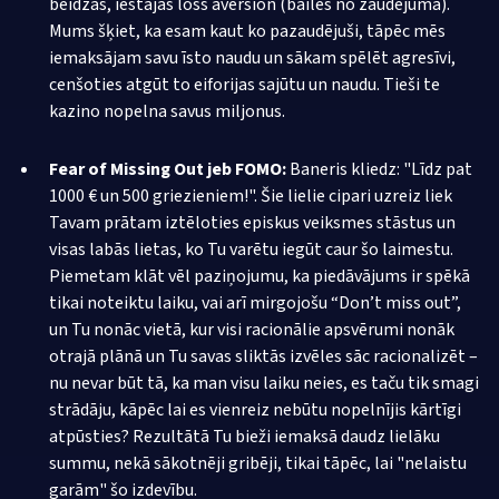
beidzas, iestājas loss aversion (bailes no zaudējuma).
Mums šķiet, ka esam kaut ko pazaudējuši, tāpēc mēs
iemaksājam savu īsto naudu un sākam spēlēt agresīvi,
cenšoties atgūt to eiforijas sajūtu un naudu. Tieši te
kazino nopelna savus miljonus.
Fear of Missing Out jeb FOMO:
Baneris kliedz: "Līdz pat
1000 € un 500 griezieniem!". Šie lielie cipari uzreiz liek
Tavam prātam iztēloties episkus veiksmes stāstus un
visas labās lietas, ko Tu varētu iegūt caur šo laimestu.
Piemetam klāt vēl paziņojumu, ka piedāvājums ir spēkā
tikai noteiktu laiku, vai arī mirgojošu “Don’t miss out”,
un Tu nonāc vietā, kur visi racionālie apsvērumi nonāk
otrajā plānā un Tu savas sliktās izvēles sāc racionalizēt –
nu nevar būt tā, ka man visu laiku neies, es taču tik smagi
strādāju, kāpēc lai es vienreiz nebūtu nopelnījis kārtīgi
atpūsties? Rezultātā Tu bieži iemaksā daudz lielāku
summu, nekā sākotnēji gribēji, tikai tāpēc, lai "nelaistu
garām" šo izdevību.