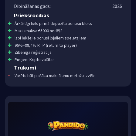
Dibināšanas gads:
2026
Priekšrocības
Ārkārtīgi liels pirmā depozīta bonusu bloks
Max izmaksa €5000 nedēļā
labi iekšējie bonusi lojāliem spēlētājiem
96%–98,4% RTP (return to player)
Zibenīga reģistrācija
Pieņem Kripto valūtas
Trūkumi
Varētu būt plašāka maksājumu metožu izvēle