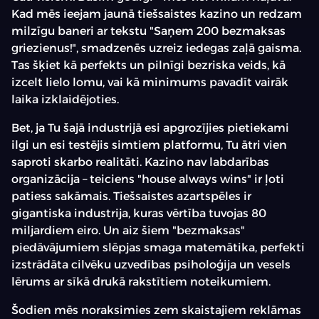
Kad mēs ieejam jaunā tiešsaistes kazino un redzam
milzīgu baneri ar tekstu "Saņem 200 bezmaksas
griezienus!", smadzenēs uzreiz iedegas zaļā gaisma.
Tas šķiet kā perfekts un pilnīgi bezriska veids, kā
izcelt lielo lomu, vai kā minimums pavadīt vairāk
laika izklaidējoties.
Bet, ja Tu šajā industrijā esi apgrozījies pietiekami
ilgi un esi testējis simtiem platformu, Tu ātri vien
saproti skarbo realitāti. Kazino nav labdarības
organizācija – teiciens "house always wins" ir ļoti
patiess sakāmais. Tiešsaistes azartspēles ir
gigantiska industrija, kuras vērtība tuvojas 80
miljardiem eiro. Un aiz šiem "bezmaksas"
piedāvājumiem slēpjas smaga matemātika, perfekti
izstrādāta cilvēku uzvedības psiholoģija un vesels
lērums ar sīkā drukā rakstītiem noteikumiem.
Šodien mēs noraksimies zem skaistajiem reklāmas