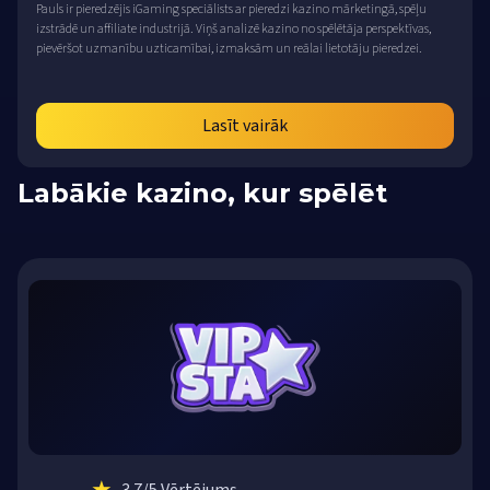
Pauls ir pieredzējis iGaming speciālists ar pieredzi kazino mārketingā, spēļu
izstrādē un affiliate industrijā. Viņš analizē kazino no spēlētāja perspektīvas,
pievēršot uzmanību uzticamībai, izmaksām un reālai lietotāju pieredzei.
Lasīt vairāk
Labākie kazino, kur spēlēt
★
3.7
/5 Vērtējums