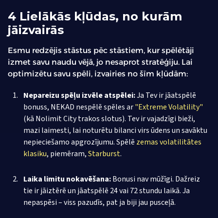
4 Lielākās kļūdas, no kurām
jāizvairās
Esmu redzējis stāstus pēc stāstiem, kur spēlētāji
izmet savu naudu vējā, jo nesaprot stratēģiju. Lai
optimizētu savu spēli, izvairies no šīm kļūdām:
Nepareizu spēļu izvēle atspēlei:
Ja Tev ir jāatspēlē
bonuss, NEKAD nespēlē spēles ar
"Extreme Volatility"
(kā Nolimit City trakos slotus). Tev ir vajadzīgi bieži,
mazi laimesti, lai noturētu bilanci virs ūdens un savāktu
nepieciešamo apgrozījumu. Spēlē
zemas volatilitātes
klasiku
, piemēram,
Starburst
.
Laika limitu nokavēšana:
Bonusi nav mūžīgi. Dažreiz
tie ir jāiztērē un jāatspēlē 24 vai 72 stundu laikā. Ja
nepaspēsi – viss pazudīs, pat ja biji jau pusceļā.