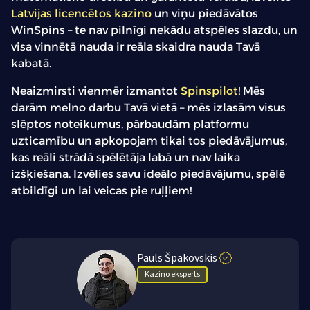
Latvijas licencētos kazino
un viņu piedāvātos
WinSpins – te nav pilnīgi nekādu atspēles slazdu, un
visa vinnētā nauda ir reāla skaidra nauda Tavā
kabatā.
Neaizmirsti vienmēr izmantot
Spinspilot
! Mēs
darām melno darbu Tavā vietā – mēs izlasām visus
slēptos noteikumus, pārbaudām platformu
uzticamību un apkopojam tikai tos piedāvājumus,
kas reāli strādā spēlētāja labā un nav laika
izšķiešana. Izvēlies savu ideālo piedāvājumu, spēlē
atbildīgi un lai veicas pie ruļļiem!
Pauls Špakovskis
Kazino eksperts