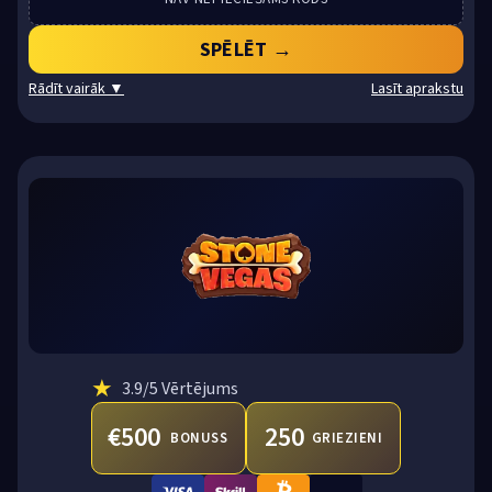
SPĒLĒT →
Rādīt vairāk ▼
Lasīt aprakstu
★
3.9
/5 Vērtējums
€500
250
BONUSS
GRIEZIENI