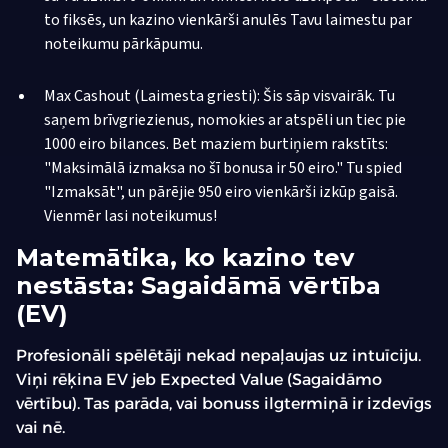
to fiksēs, un kazino vienkārši anulēs Tavu laimestu par
noteikumu pārkāpumu.
Max Cashout (Laimesta griesti): Šis sāp visvairāk. Tu
saņem brīvgriezienus, nomokies ar atspēli un tiec pie
1000 eiro bilances. Bet maziem burtiņiem rakstīts:
"Maksimālā izmaksa no šī bonusa ir 50 eiro." Tu spied
"Izmaksāt", un pārējie 950 eiro vienkārši izkūp gaisā.
Vienmēr lasi noteikumus!
Matemātika, ko kazino tev
nestāsta: Sagaidāmā vērtība
(EV)
Profesionāli spēlētāji nekad nepaļaujas uz intuīciju.
Viņi rēķina EV jeb Expected Value (Sagaidāmo
vērtību). Tas parāda, vai bonuss ilgtermiņā ir izdevīgs
vai nē.