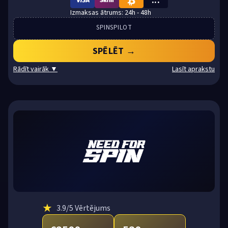
...
VISA
SKRILL
BTC
24h - 48h
SPINSPILOT
SPĒLĒT →
Rādīt vairāk ▼
Lasīt aprakstu
★
3.9
/5 Vērtējums