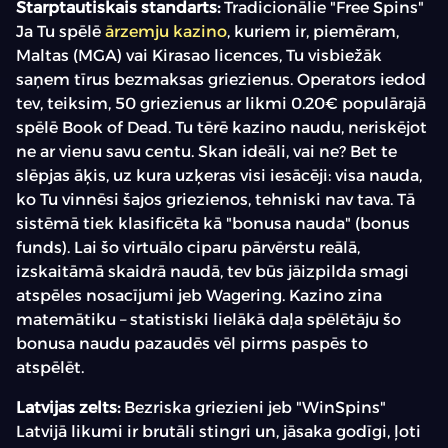
Starptautiskais standarts:
Tradicionālie "Free Spins"
Ja Tu spēlē
ārzemju kazino
, kuriem ir, piemēram,
Maltas (MGA) vai Kirasao licences, Tu visbiežāk
saņem tīrus bezmaksas griezienus. Operators iedod
tev, teiksim, 50 griezienus ar likmi 0.20€ populārajā
spēlē Book of Dead. Tu tērē kazino naudu, neriskējot
ne ar vienu savu centu. Skan ideāli, vai ne? Bet te
slēpjas āķis, uz kura uzķeras visi iesācēji: visa nauda,
ko Tu vinnēsi šajos griezienos, tehniski nav tava. Tā
sistēmā tiek klasificēta kā "bonusa nauda" (bonus
funds). Lai šo virtuālo ciparu pārvērstu reālā,
izskaitāmā skaidrā naudā, tev būs jāizpilda smagi
atspēles nosacījumi jeb Wagering. Kazino zina
matemātiku – statistiski lielākā daļa spēlētāju šo
bonusa naudu pazaudēs vēl pirms paspēs to
atspēlēt.
Latvijas zelts:
Bezriska griezieni jeb "WinSpins"
Latvijā likumi ir brutāli stingri un, jāsaka godīgi, ļoti