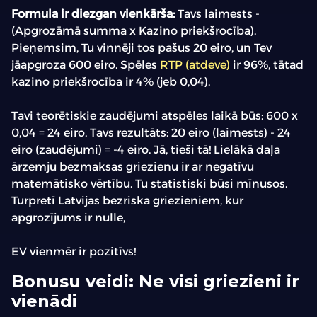
Formula ir diezgan vienkārša:
Tavs laimests -
(Apgrozāmā summa x Kazino priekšrocība).
Pieņemsim, Tu vinnēji tos pašus 20 eiro, un Tev
jāapgroza 600 eiro. Spēles
RTP (atdeve)
ir 96%, tātad
kazino priekšrocība ir 4% (jeb 0,04).
Tavi teorētiskie zaudējumi atspēles laikā būs: 600 x
0,04 = 24 eiro. Tavs rezultāts: 20 eiro (laimests) - 24
eiro (zaudējumi) = -4 eiro. Jā, tieši tā! Lielākā daļa
ārzemju bezmaksas griezienu ir ar negatīvu
matemātisko vērtību. Tu statistiski būsi mīnusos.
Turpretī Latvijas bezriska griezieniem, kur
apgrozījums ir nulle,
EV vienmēr ir pozitīvs!
Bonusu veidi: Ne visi griezieni ir
vienādi