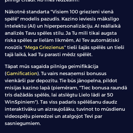
Nākotnē standarta "Visiem 100 griezieni vienā
spēlē" modelis pazudīs. Kazino ieviesīs mākslīgo
intelektu (AI) un hiperpersonalizāciju. AI reāllaikā
analizēs Tavu spēles stilu. Ja Tu mīli tikai augsta
riska spēles ar lielām likmēm, AI Tev automātiski
nosūtīs "
Mega Griezienus
" tieši šajās spēlēs un tieši
tajā laikā, kad Tu parasti mēdz spēlēt.
Tāpat mūs sagaida pilnīga geimifikācija
(
Gamification
). Tu vairs nesaņemsi bonusus
vienkārši par depozītu. Tie būs jānopelna, pildot
misijas kazino lapā (piemēram, "Tiec bonusa raundā
trīs dažādās spēlēs, lai atslēgtu Lielo lādi ar 50
WinSpiniem"). Tas viss padarīs spēlēšanu daudz
interaktīvāku un aizraujošāku, tuvinot to mūsdienu
videospēļu pieredzei un atalgojot Tevi par
sasniegumiem.