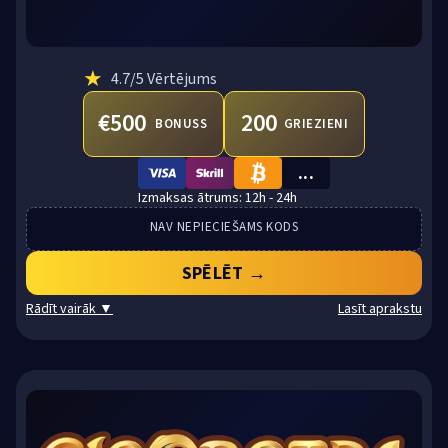
★
4.7
/5 Vērtējums
€500
200
BONUSS
GRIEZIENI
...
VISA
SKRILL
BTC
12h - 24h
NAV NEPIECIEŠAMS KODS
SPĒLĒT →
Rādīt vairāk ▼
Lasīt aprakstu