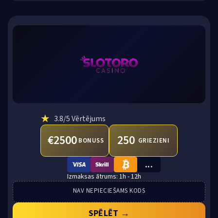
★
3.8
/5 Vērtējums
€2500
250
BONUSS
GRIEZIENI
...
VISA
SKRILL
BTC
1h - 12h
NAV NEPIECIEŠAMS KODS
SPĒLĒT →