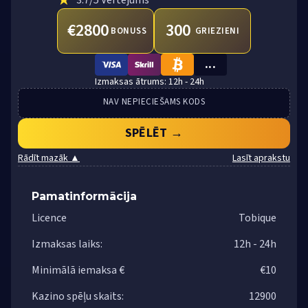
€2800
300
BONUSS
GRIEZIENI
...
VISA
SKRILL
BTC
12h - 24h
NAV NEPIECIEŠAMS KODS
SPĒLĒT →
Rādīt mazāk ▲
Lasīt aprakstu
Pamatinformācija
Licence
Tobique
Izmaksas laiks:
12h - 24h
Minimālā iemaksa €
€10
Kazino spēļu skaits:
12900