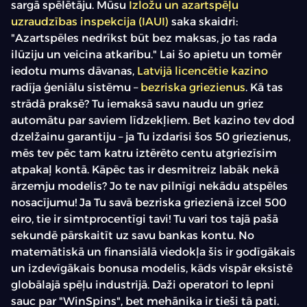
sargā spēlētāju. Mūsu
Izložu un azartspēļu
uzraudzības inspekcija (IAUI)
saka skaidri:
"Azartspēles nedrīkst būt bez maksas, jo tas rada
ilūziju un veicina atkarību." Lai šo apietu un tomēr
iedotu mums dāvanas,
Latvijā licencētie kazino
radīja ģeniālu sistēmu –
bezriska griezienus
. Kā tas
strādā praksē? Tu iemaksā savu naudu un griez
automātu par saviem līdzekļiem. Bet kazino tev dod
dzelžainu garantiju – ja Tu izdarīsi šos 50 griezienus,
mēs tev pēc tam katru iztērēto centu atgriezīsim
atpakaļ kontā. Kāpēc tas ir desmitreiz labāk nekā
ārzemju modelis? Jo te nav pilnīgi nekādu atspēles
nosacījumu! Ja Tu savā bezriska griezienā izcel 500
eiro, tie ir simtprocentīgi tavi! Tu vari tos tajā pašā
sekundē pārskaitīt uz savu bankas kontu. No
matemātiskā un finansiālā viedokļa šis ir godīgākais
un izdevīgākais bonusa modelis, kāds vispār eksistē
globālajā spēļu industrijā. Daži operatori to lepni
sauc par "WinSpins", bet mehānika ir tieši tā pati.