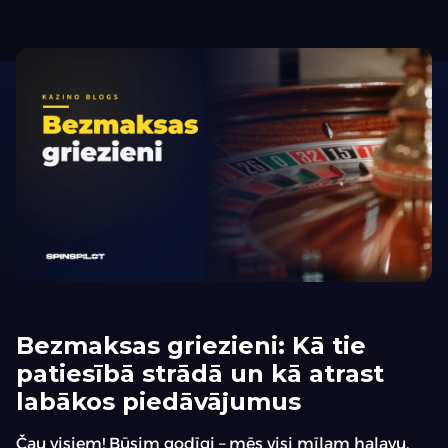
Bezmaksas griezieni: Kā tie
patiesībā strādā un kā atrast
labākos piedāvājumus
Čau visiem! Būsim godīgi – mēs visi mīlam haļavu.