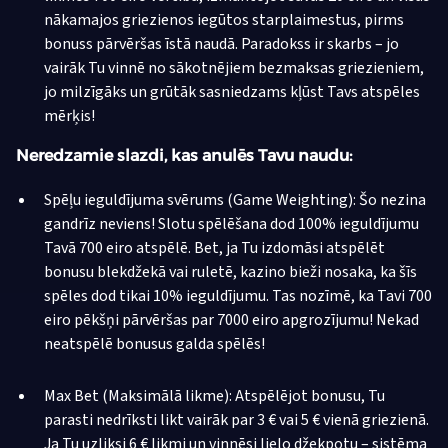
nākamajos griezienos iegūtos starplaimestus, pirms
bonuss pārvēršas īstā naudā. Paradokss ir skarbs – jo
vairāk Tu vinnē no sākotnējiem bezmaksas griezieniem,
jo milzīgāks un grūtāk sasniedzams kļūst Tavs atspēles
mērķis!
Neredzamie slazdi, kas anulēs Tavu naudu:
Spēļu ieguldījuma svērums (Game Weighting): Šo nezina
gandrīz neviens! Slotu spēlēšana dod 100% ieguldījumu
Tavā 700 eiro atspēlē. Bet, ja Tu izdomāsi atspēlēt
bonusu blekdžekā vai ruletē, kazino bieži nosaka, ka šīs
spēles dod tikai 10% ieguldījumu. Tas nozīmē, ka Tavi 700
eiro pēkšņi pārvēršas par 7000 eiro apgrozījumu! Nekad
neatspēlē bonusus galda spēlēs!
Max Bet (Maksimālā likme): Atspēlējot bonusu, Tu
parasti nedrīksti likt vairāk par 3 € vai 5 € vienā griezienā.
Ja Tu uzliksi 6 € likmi un vinnēsi lielo džekpotu – sistēma