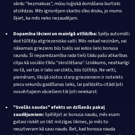
vārdu "bezmaksas", mūsu loģiskā domāšana burtiski
atslēdzas. Mēs ignorējam skarbo sīko druku, jo mums
šķiet, ka mēs neko nezaudējam.
Dopamīna lēcieni un mainīgā atlīdzība:
Spēļu automāti
dod tūlītēju atgriezenisko saiti. Mēs nekad nezinām, vai
nākamais grieziens būs tukšs vai iedos lielo bonusa
raundu. Šī neparedzamība rada tieši tādu pašu atkarības
cilpu kā sociālo tīklu "skrollēšana". Iznākums, neatkarīgi
no tā, vai tas ir labs vai slikts, būs tūlītējs. Ne velti,
piemēram, Vācijā slotos starp griezieniem ir noteikts
piecu sekunžu gaidīšanas laiks, lai palīdzētu citādi ļoti
nosvērtajiem vāciešiem tik ļoti neiekarst.
"Svešās naudas" efekts un dzīšanās pakaļ
zaudējumiem:
Spēlējot ar bonusa naudu, mēs esam
gatavi riskēt un likt milzīgas likmes, jo mēs to
neuztveram kā savu naudu. Bet, kad bonusa nauda