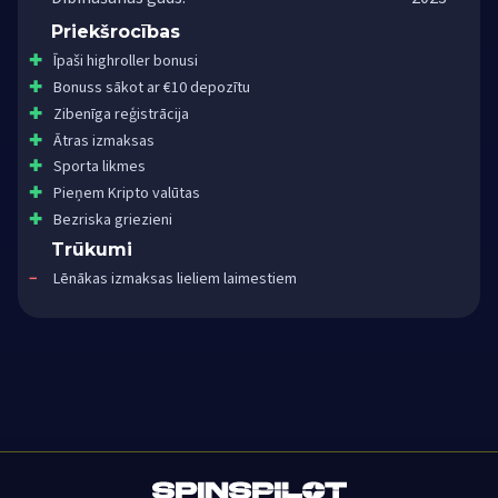
Priekšrocības
Īpaši highroller bonusi
Bonuss sākot ar €10 depozītu
Zibenīga reģistrācija
Ātras izmaksas
Sporta likmes
Pieņem Kripto valūtas
Bezriska griezieni
Trūkumi
Lēnākas izmaksas lieliem laimestiem