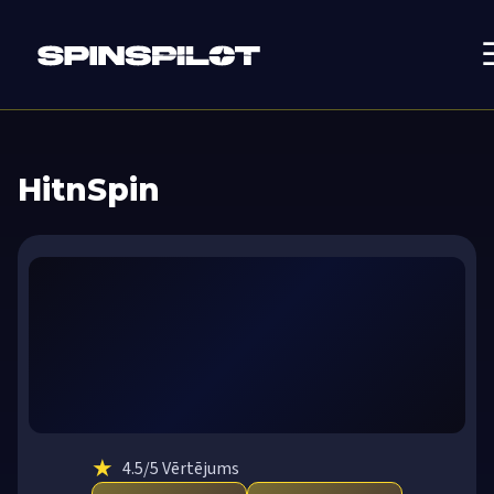
HitnSpin
★
4.5
/5 Vērtējums