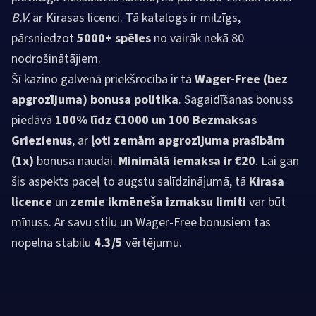
B.V.
ar Kirasas licenci. Tā katalogs ir milzīgs,
pārsniedzot
5000+ spēles
no vairāk nekā 80
nodrošinātājiem.
Šī kazino galvenā priekšrocība ir tā
Wager-Free (bez
apgrozījuma) bonusa politika
. Sagaidīšanas bonuss
piedāvā
100% līdz €1000 un 100 Bezmaksas
Griezienus
, ar
ļoti zemām apgrozījuma prasībām
(1x)
bonusa naudai.
Minimālā iemaksa ir €20
. Lai gan
šis aspekts paceļ to augstu salīdzinājumā, tā
Kirasa
licence
un
zemie ikmēneša izmaksu limiti
var būt
mīnuss. Ar savu stilu un Wager-Free bonusiem tas
nopelna stabilu
4.3/5
vērtējumu.