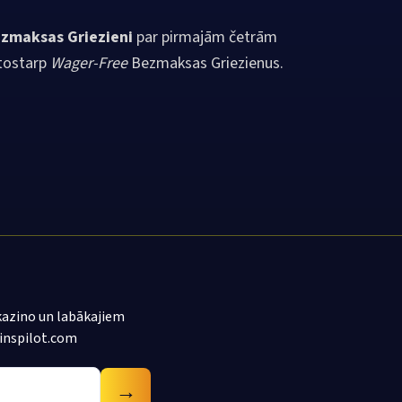
zmaksas Griezieni
par pirmajām četrām
 tostarp
Wager-Free
Bezmaksas Griezienus.
kazino un labākajiem
pinspilot.com