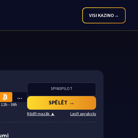
VISI KAZINO
→
SPINSPILOT
...
BTC
SPĒLĒT →
12h - 36h
Rādīt mazāk ▲
Lasīt aprakstu
umi