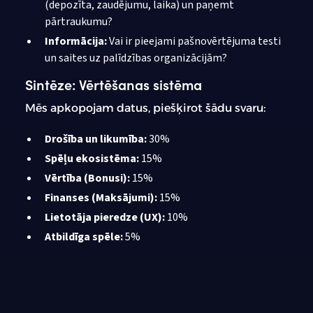
(depozīta, zaudējumu, laika) un paņemt
pārtraukumu?
Informācija:
Vai ir pieejami pašnovērtējuma testi
un saites uz palīdzības organizācijām?
Sintēze: Vērtēšanas sistēma
Mēs apkopojam datus, piešķirot šādu svaru:
Drošība un likumība:
30%
Spēļu ekosistēma:
15%
Vērtība (Bonusi):
15%
Finanses (Maksājumi):
15%
Lietotāja pieredze (UX):
10%
Atbildīga spēle:
5%