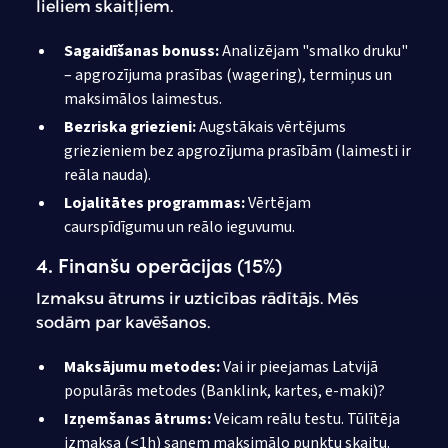
lieliem skaitļiem.
Sagaidīšanas bonuss:
Analizējam "smalko druku"
– apgrozījuma prasības (wagering), termiņus un
maksimālos laimestus.
Bezriska griezieni:
Augstākais vērtējums
griezieniem bez apgrozījuma prasībām (laimesti ir
reāla nauda).
Lojalitātes programmas:
Vērtējam
caurspīdīgumu un reālo ieguvumu.
4. Finanšu operācijas (15%)
Izmaksu ātrums ir uzticības rādītājs. Mēs
sodām par kavēšanos.
Maksājumu metodes:
Vai ir pieejamas Latvijā
populārās metodes (Banklink, kartes, e-maki)?
Izņemšanas ātrums:
Veicam reālu testu. Tūlītēja
izmaksa (<1h) saņem maksimālo punktu skaitu.