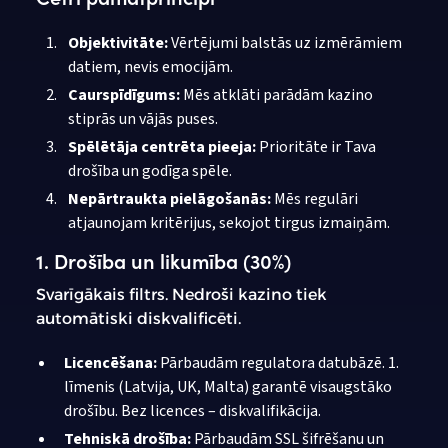
Objektivitāte:
Vērtējumi balstās uz izmērāmiem
datiem, nevis emocijām.
Caurspīdīgums:
Mēs atklāti parādām kazino
stiprās un vājās puses.
Spēlētāja centrēta pieeja:
Prioritāte ir Tava
drošība un godīga spēle.
Nepārtraukta pielāgošanās:
Mēs regulāri
atjaunojam kritērijus, sekojot tirgus izmaiņām.
1. Drošība un likumība (30%)
Svarīgākais filtrs. Nedroši kazino tiek
automātiski diskvalificēti.
Licencēšana:
Pārbaudām regulatora datubāzē. 1.
līmenis (Latvija, UK, Malta) garantē visaugstāko
drošību. Bez licences – diskvalifikācija.
Tehniskā drošība:
Pārbaudām SSL šifrēšanu un