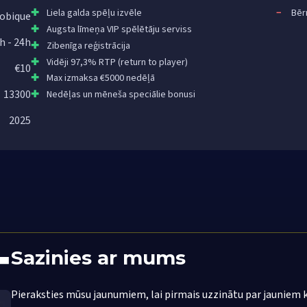
Liela galda spēļu izvēle
Bēr
obique
Augsta līmeņa VIP spēlētāju serviss
h - 24h
Zibenīga reģistrācija
Vidēji 97,3% RTP (return to player)
€10
Max izmaksa €5000 nedēļā
13300
Nedēļas un mēneša speciālie bonusi
2025
Sazinies ar mums
Pieraksties mūsu jaunumiem, lai pirmais uzzinātu par jauniem 