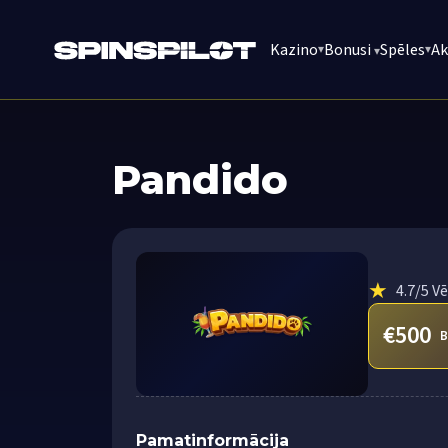
Kazino
Bonusi
Spēles
Ak
▾
▾
▾
Visi kazino
Visi bonusi
Spēļu a
Labākie kazino
Bezriska griezien
Keno
Pandido
Jaunie kazino
Labākie Bonusi
Bingo
Ātras izmaksas kazino
Bezdepozīta Bo
Pokers
Kazino apskati
Bakara
★
4.7
/5 V
Rulete
€500
Blackja
Pamatinformācija