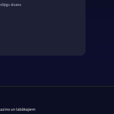
nišķīgs dizains
kazino un labākajiem