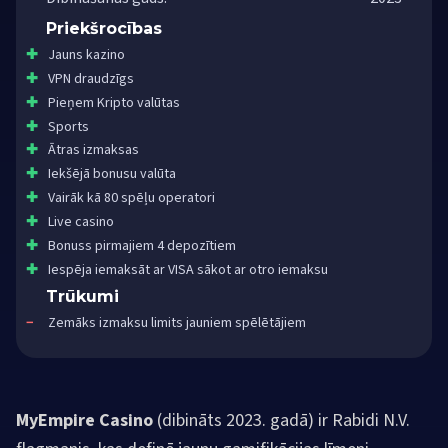
Priekšrocības
Jauns kazino
VPN draudzīgs
Pieņem Kripto valūtas
Sports
Ātras izmaksas
Iekšējā bonusu valūta
Vairāk kā 80 spēļu operatori
Live casino
Bonuss pirmajiem 4 depozītiem
Iespēja iemaksāt ar VISA sākot ar otro iemaksu
Trūkumi
Zemāks izmaksu limits jauniem spēlētājiem
MyEmpire Casino
(dibināts 2023. gadā) ir Rabidi N.V.