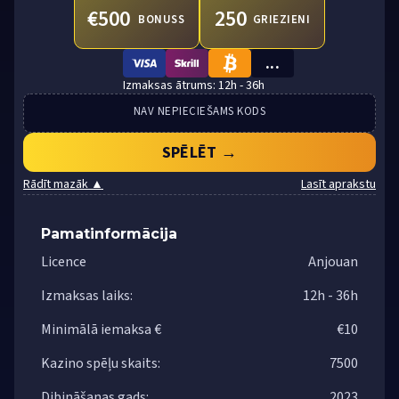
€500
250
BONUSS
GRIEZIENI
...
VISA
SKRILL
BTC
12h - 36h
NAV NEPIECIEŠAMS KODS
SPĒLĒT →
Rādīt mazāk ▲
Lasīt aprakstu
Pamatinformācija
Licence
Anjouan
Izmaksas laiks:
12h - 36h
Minimālā iemaksa €
€10
Kazino spēļu skaits:
7500
Dibināšanas gads:
2023