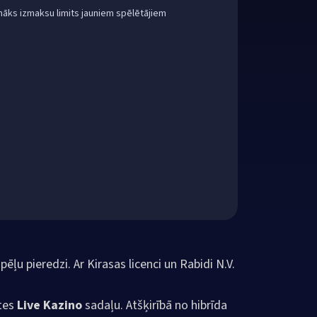
āks izmaksu limits jauniem spēlētājiem
ēļu pieredzi. Ar Kirasas licenci un Rabidi N.V.
ātes
Live Kazino
sadaļu. Atšķirībā no hibrīda