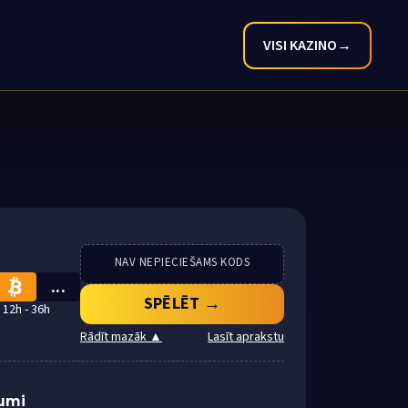
VISI KAZINO
→
NAV NEPIECIEŠAMS KODS
...
BTC
SPĒLĒT →
12h - 36h
Rādīt mazāk ▲
Lasīt aprakstu
umi