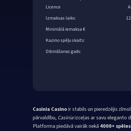
Licence
A
Izmaksas laiks:
12
Minimālā iemaksa €
Kazino spēļu skaits:
Dibināšanas gads:
Casinia Casino
ir stabils un pieredzējis zīmo
pārvaldību,
Casinia
izceļas ar savu eleganto d
Platforma piedāvā vairāk nekā
4000+ spēles