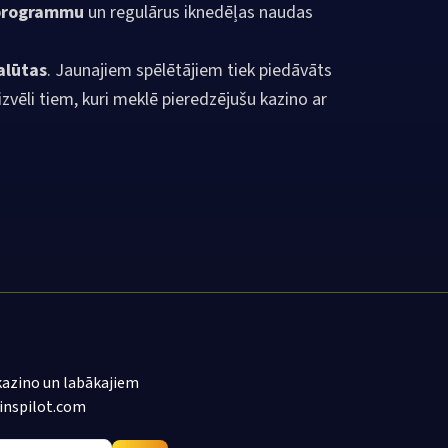
programmu
un regulārus iknedēļas naudas
alūtas
. Jaunajiem spēlētājiem tiek piedāvāts
izvēli tiem, kuri meklē pieredzējušu kazino ar
kazino un labākajiem
pinspilot.com