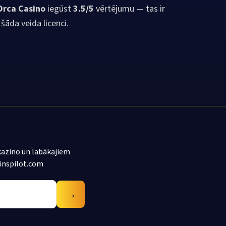
Orca Casino
iegūst
3.5/5
vērtējumu — tas ir
šāda veida licenci.
kazino un labākajiem
pinspilot.com