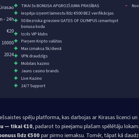
TIKAI 5x BONUSA APGROZĪJUMA PRASĪBAS
Nov
Kirasao
Iespēja izņemt laimestu līdz €500 BEZ verifikācijas
n - 24h
50 Bezriska griezieni GATES OF OLYMPUS izmantojot
bonusa kodu
€20
Izcils VIP klubs
Pieņem Kripto valūtas
10000
Max izmaksa 5k/dienā
2024
VPN draudzīgs
Mobilais kazino
Jauns casino brands
Live Kazino
24/7 Support
iešsaistes spēļu platforma, kas darbojas ar Kirasas licenci u
 — tikai €10
, padarot to pieejamu plašam spēlētāju lokam
onuss līdz €500
par pirmo iemaksu. Tomēr, tāpat kā daudzie