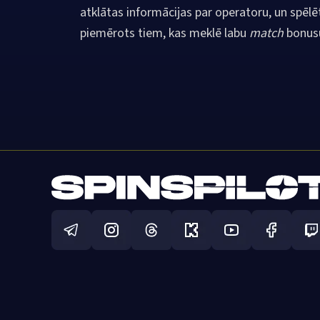
atklātas informācijas par operatoru, un spēlē
piemērots tiem, kas meklē labu
match
bonusu